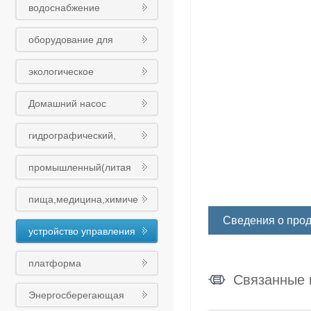
водоснабжение
оборудования
оборудование для
обработки сточных вод
экологическое
оборудование
Домашний насос
гидрографический,
муниципальный
промышленный(литая
(чугунный шариковый)
сталь)клапан
клапан
пища,медицина,химиче
ская промышленность
Сведения о прод
устройство управления
клапан
платформа
Связанные 
интеллигентного облака
Энергосберегающая
Восточного насоса