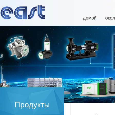
домой
око
Продукты