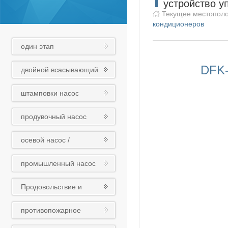
устройство у
Текущее местопол
кондиционеров
один этап
центробежный насос
DFK-
двойной всасывающий
насос
штамповки насос
продувочный насос
осевой насос /
смесительный насос /
промышленный насос
трубный насос
Продовольствие и
медикаменты
противопожарное
химический насос
оборудование