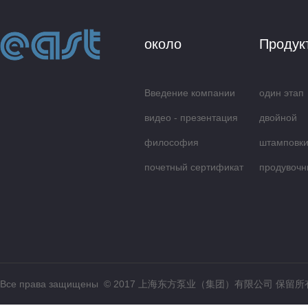
около
Продук
Введение компании
один этап
видео - презентация
центробеж
двойной
философия
всасываю
штамповки
обслуживания
почетный сертификат
продувочн
Все права защищены © 2017 上海东方泵业（集团）有限公司