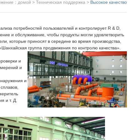
ожение：
домой
>
Техническая поддержка
>
Высокое качество
ализа потребностей пользователей и контролирует R & D,
жение и обслуживание, чтобы продукты могли удовлетворить
ели, которые приносят в середине во время производства,
 «Шанхайская группа продвижения по контролю качества».
проверки и
змерений и
бнаружения и
сплавов,
меритель
 и т. Д.