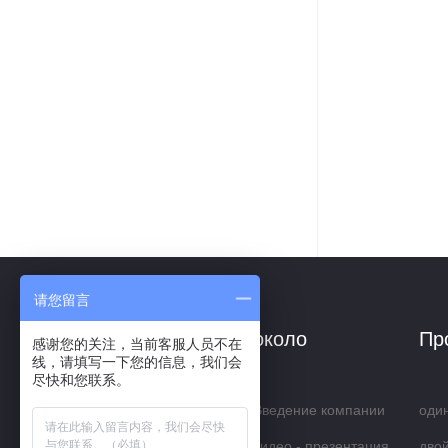
请您留言
около
Пр
感谢您的关注，当前客服人员不在
线，请填写一下您的信息，我们会
尽快和您联系。
Введение компании
оди
видео - презентация
цен
дво