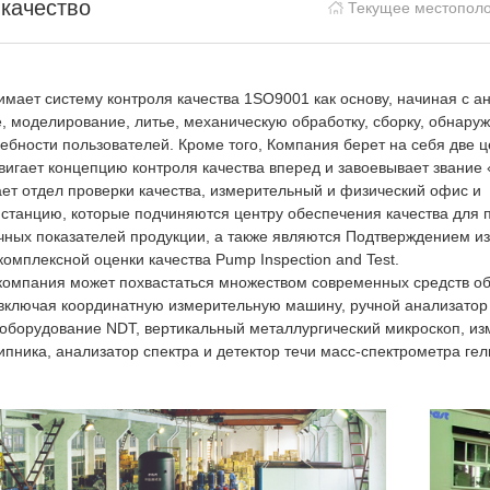
качество
Текущее местопол
мает систему контроля качества 1SO9001 как основу, начиная с ан
, моделирование, литье, механическую обработку, сборку, обнару
ебности пользователей. Кроме того, Компания берет на себя две ц
вигает концепцию контроля качества вперед и завоевывает звание
ет отдел проверки качества, измерительный и физический офис и
станцию, которые подчиняются центру обеспечения качества для 
чных показателей продукции, а также являются Подтверждением и
омплексной оценки качества Pump Inspection and Test.
 компания может похвастаться множеством современных средств о
включая координатную измерительную машину, ручной анализатор 
 оборудование NDT, вертикальный металлургический микроскоп, из
ника, анализатор спектра и детектор течи масс-спектрометра гелия