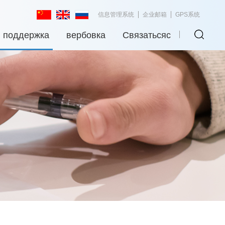
信息管理系统
企业邮箱
GPS系统
я поддержка
вербовка
Связатьсяс