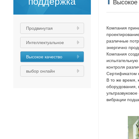
поддержка
Высокое 
Компания прини
Продвинутая
проектирование
технология
различные потр
Интеллектуальное
энергично прод
производство
Компания созда
Высокое качество
испытательную 
контроля разли
выбор онлайн
Сертификатом к
В то же время,
оборудования, 
ультразвуковое
вибрации подшип