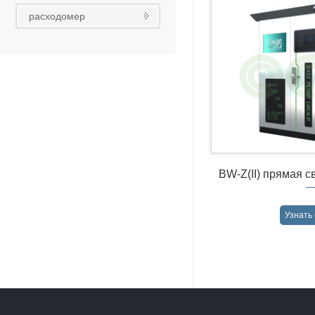
реконструкция
расходомер
BW-Z(II) прямая с
для водо
Узнать