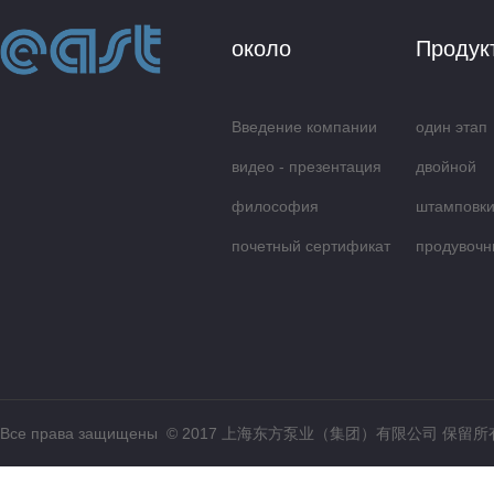
около
Продук
Введение компании
один этап
видео - презентация
центробеж
двойной
философия
всасываю
штамповки
обслуживания
почетный сертификат
продувочн
Все права защищены © 2017 上海东方泵业（集团）有限公司