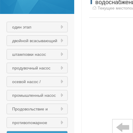
водоснабжени
Текущее местоп
один этап
центробежный насос
двойной всасывающий
насос
штамповки насос
продувочный насос
осевой насос /
смесительный насос /
промышленный насос
трубный насос
Продовольствие и
медикаменты
противопожарное
химический насос
оборудование