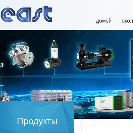
домой
око
Продукты