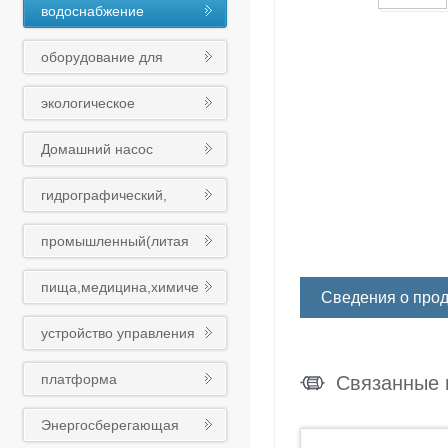
водоснабжение
оборудования
оборудование для
обработки сточных вод
экологическое
оборудование
Домашний насос
гидрографический,
муниципальный
промышленный(литая
(чугунный шариковый)
сталь)клапан
клапан
пища,медицина,химиче
Сведения о прод
ская промышленность
устройство управления
клапан
платформа
Связанные 
интеллигентного облака
Энергосберегающая
Восточного насоса