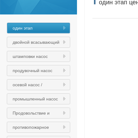
один этап це
один этап
центробежный насос
двойной всасывающий
насос
штамповки насос
продувочный насос
осевой насос /
смесительный насос /
промышленный насос
трубный насос
Продовольствие и
медикаменты
противопожарное
химический насос
оборудование