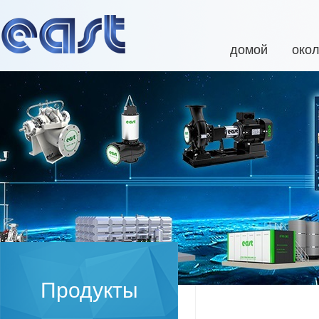
домой
око
Продукты