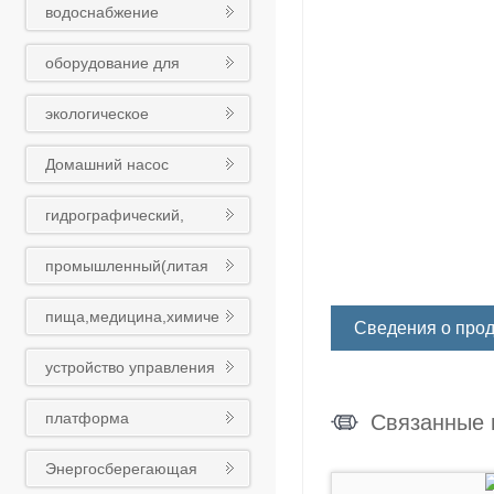
водоснабжение
оборудования
оборудование для
обработки сточных вод
экологическое
оборудование
Домашний насос
гидрографический,
муниципальный
промышленный(литая
(чугунный шариковый)
сталь)клапан
клапан
пища,медицина,химиче
Сведения о прод
ская промышленность
устройство управления
клапан
платформа
Связанные 
интеллигентного облака
Энергосберегающая
Восточного насоса