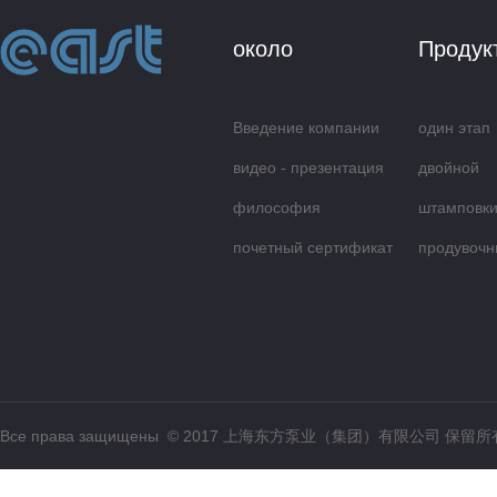
около
Продук
Введение компании
один этап
видео - презентация
центробеж
двойной
философия
всасываю
штамповки
обслуживания
почетный сертификат
продувочн
Все права защищены © 2017 上海东方泵业（集团）有限公司