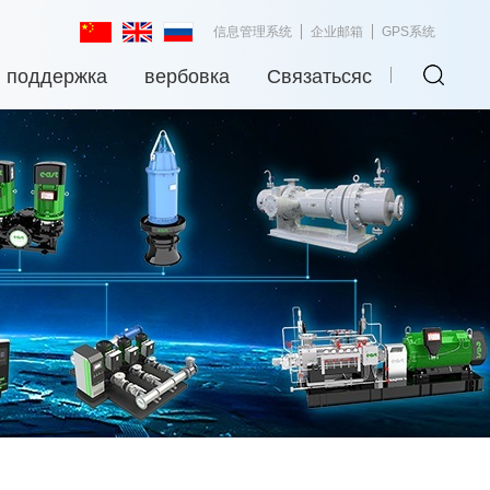
信息管理系统
企业邮箱
GPS系统
я поддержка
вербовка
Связатьсяс