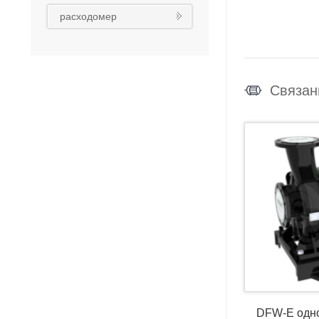
реконструкция
расходомер
Связан
DFW-E одно