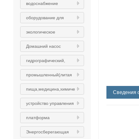
водоснабжение
оборудования
оборудование для
обработки сточных вод
экологическое
оборудование
Домашний насос
гидрографический,
муниципальный
промышленный(литая
(чугунный шариковый)
сталь)клапан
клапан
пища,медицина,химиче
Сведения о
ская промышленность
устройство управления
клапан
платформа
интеллигентного облака
Энергосберегающая
Восточного насоса