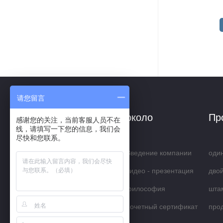
请您留言
около
Пр
感谢您的关注，当前客服人员不在
线，请填写一下您的信息，我们会
尽快和您联系。
Введение компании
оди
видео - презентация
цен
дво
философия
вса
шта
обслуживания
почетный сертификат
про