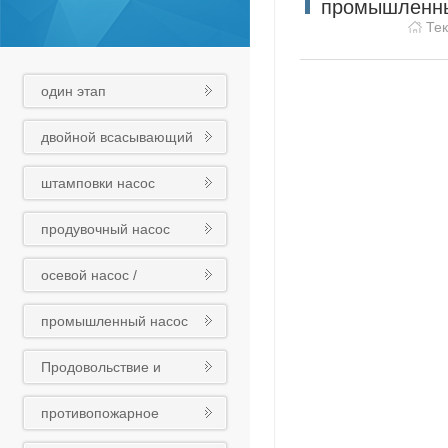
промышленны
Тек
один этап
центробежный насос
двойной всасывающий
насос
штамповки насос
продувочный насос
осевой насос /
смесительный насос /
промышленный насос
трубный насос
Продовольствие и
медикаменты
противопожарное
химический насос
оборудование