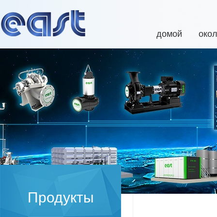
домой
око
Продукты