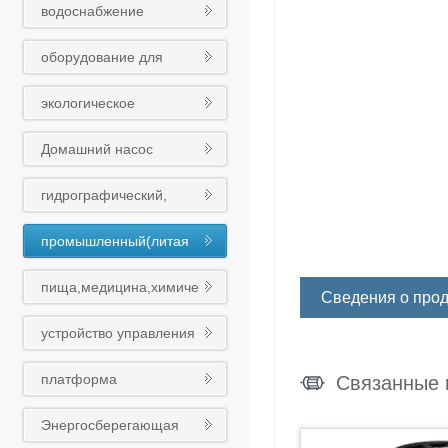
водоснабжение
оборудования
оборудование для
обработки сточных вод
экологическое
оборудование
Домашний насос
гидрографический,
муниципальный
промышленный(литая
(чугунный шариковый)
сталь)клапан
клапан
пища,медицина,химиче
Сведения о прод
ская промышленность
устройство управления
клапан
платформа
Связанные 
интеллигентного облака
Энергосберегающая
Восточного насоса