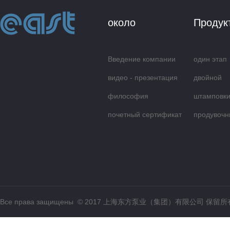
около
Продук
Введение компании
один этап
видео - презентация
центробеж
двойной
философия
всасываю
штамповки
обслуживания
почетный сертификат
продувочн
Все права защищены © 2017 上海东方泵业（集团）有限公司