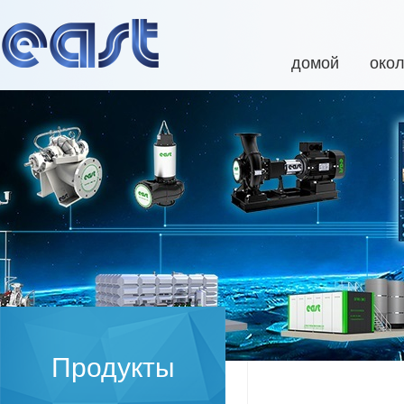
домой
око
Продукты