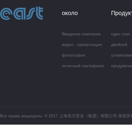
около
Продук
Введение компании
один этап
видео - презентация
центробеж
двойной
философия
всасываю
штамповки
обслуживания
почетный сертификат
продувочн
Все права защищены © 2017 上海东方泵业（集团）有限公司