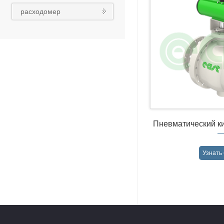
реконструкция
расходомер
Пневматический к
Qy6
Узнать