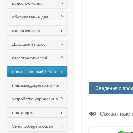
водоснабжение
оборудования
оборудование для
обработки сточных вод
экологическое
оборудование
Домашний насос
гидрографический,
муниципальный
промышленный(литая
(чугунный шариковый)
сталь)клапан
клапан
пища,медицина,химиче
Сведения о прод
ская промышленность
устройство управления
клапан
платформа
Связанные 
интеллигентного облака
Энергосберегающая
Восточного насоса