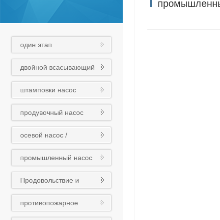
промышленны
один этап
центробежный насос
двойной всасывающий
насос
штамповки насос
продувочный насос
осевой насос /
смесительный насос /
промышленный насос
трубный насос
Продовольствие и
медикаменты
противопожарное
химический насос
оборудование