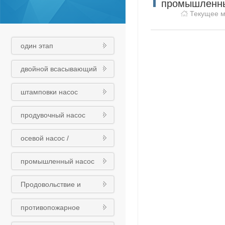
промышленны
Текущее 
один этап
центробежный насос
двойной всасывающий
насос
штамповки насос
продувочный насос
осевой насос /
смесительный насос /
промышленный насос
трубный насос
Продовольствие и
медикаменты
противопожарное
химический насос
оборудование