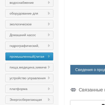
водоснабжение
оборудования
оборудование для
обработки сточных вод
экологическое
оборудование
Домашний насос
гидрографический,
муниципальный
промышленный(литая
(чугунный шариковый)
сталь)клапан
клапан
пища,медицина,химиче
Сведения о прод
ская промышленность
устройство управления
клапан
платформа
Связанные 
интеллигентного облака
Энергосберегающая
Восточного насоса