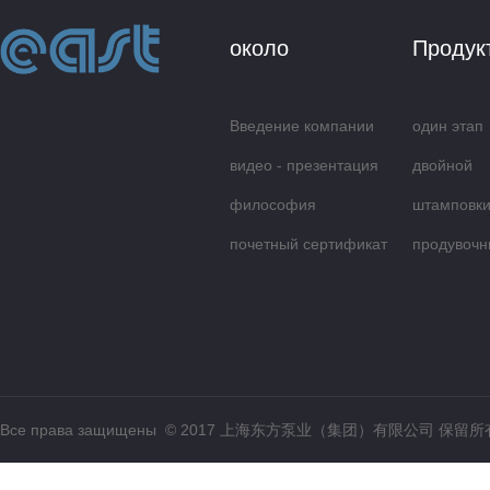
около
Продук
Введение компании
один этап
видео - презентация
центробеж
двойной
философия
всасываю
штамповки
обслуживания
почетный сертификат
продувочн
Все права защищены © 2017 上海东方泵业（集团）有限公司