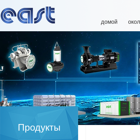
домой
око
Продукты