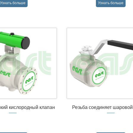
Узнать больше
Узнать больше
→
→
кий кислородный клапан
Резьба соединяет шаровой
Qy647F
Q11F