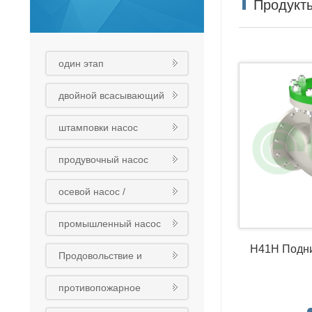
Продукт
один этап
центробежный насос
двойной всасывающий
насос
штамповки насос
продувочный насос
осевой насос /
смесительный насос /
промышленный насос
трубный насос
H41H Подни
Продовольствие и
медикаменты
противопожарное
химический насос
оборудование