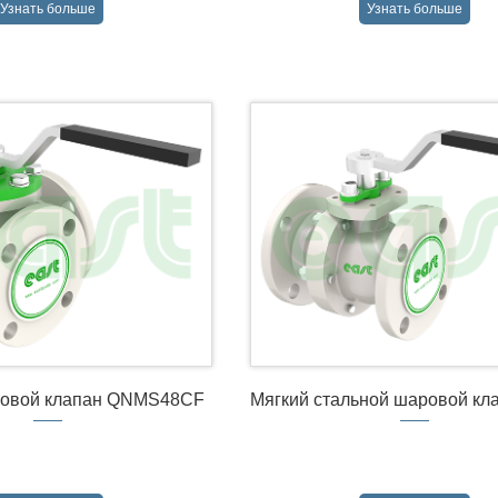
Узнать больше
Узнать больше
→
→
ровой клапан QNMS48CF
Мягкий стальной шаровой кл