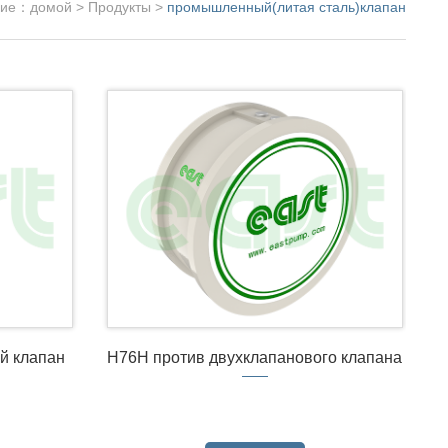
ние：
домой
>
Продукты
>
промышленный(литая сталь)клапан
й клапан
H76H против двухклапанового клапана