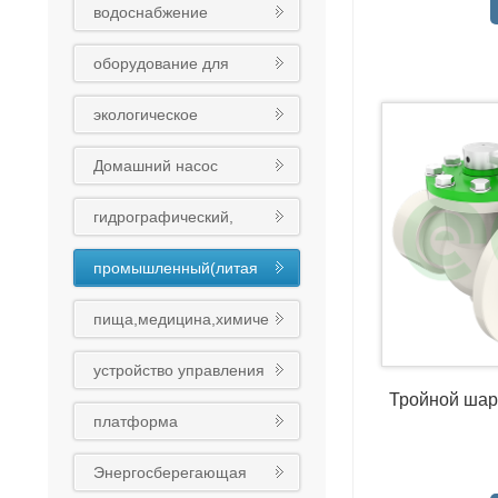
водоснабжение
оборудования
оборудование для
обработки сточных вод
экологическое
оборудование
Домашний насос
гидрографический,
муниципальный
промышленный(литая
(чугунный шариковый)
сталь)клапан
клапан
пища,медицина,химиче
ская промышленность
устройство управления
клапан
Тройной ша
платформа
интеллигентного облака
Энергосберегающая
Восточного насоса