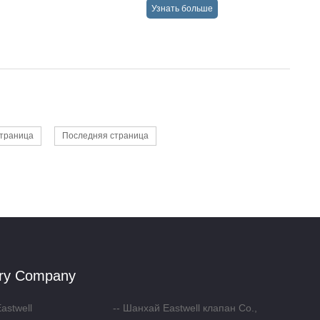
Узнать больше
→
траница
Последняя страница
ary Company
astwell
Шанхай Eastwell клапан Co.,