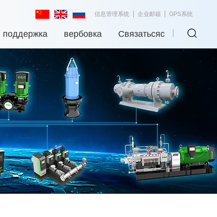
信息管理系统
企业邮箱
GPS系统
я поддержка
вербовка
Связатьсяс