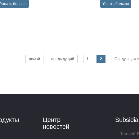
Узнать больше
Узнать больше
→
→
домой
предыдущий
1
2
Следующая с
одукты
Центр
Subsidi
новостей
Шанхай E