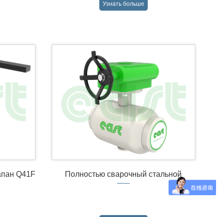
Узнать больше
→
апан Q41F
Полностью сварочный стальной
клапан Q61F